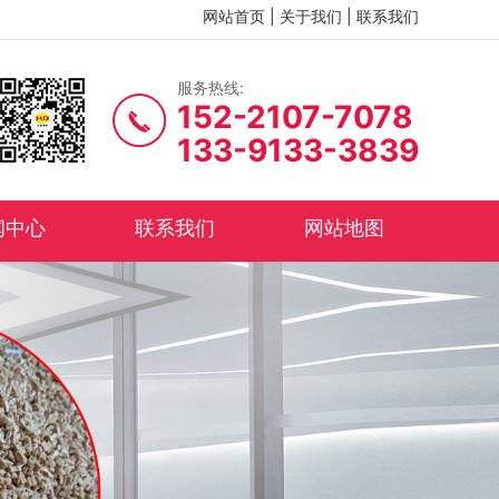
网站首页
|
关于我们
|
联系我们
服务热线:
152-2107-7078
133-9133-3839
闻中心
联系我们
网站地图