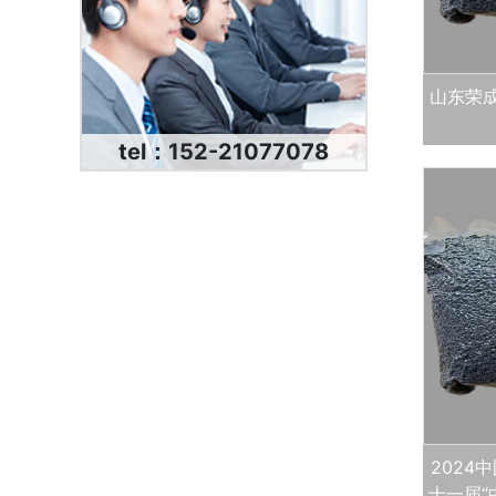
山东荣
tel：152-21077078
202
十一届“