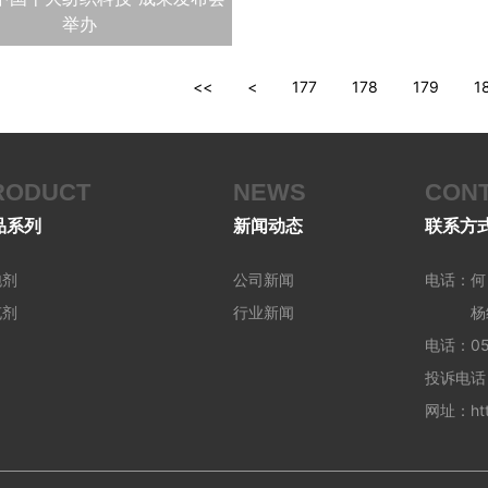
举办
<<
<
177
178
179
1
RODUCT
NEWS
CON
品系列
新闻动态
联系方
泡剂
公司新闻
电话：何 
充剂
行业新闻
杨经理 
电话：051
投诉电话：
网址：http