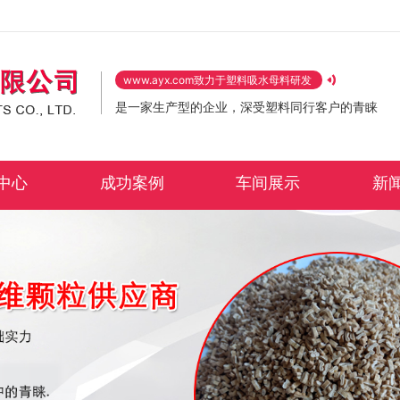
www.ayx.com致力于塑料吸水母料研发
是一家生产型的企业，深受塑料同行客户的青睐
中心
成功案例
车间展示
新