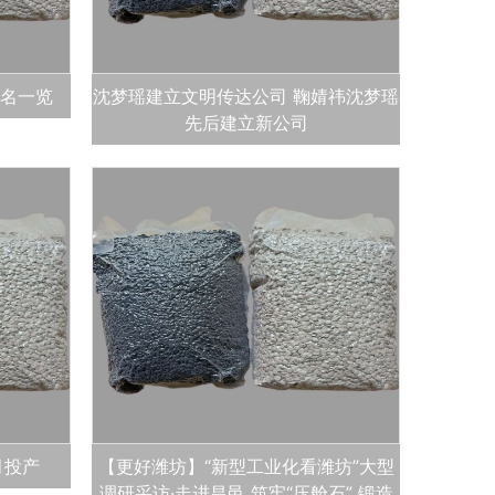
排名一览
沈梦瑶建立文明传达公司 鞠婧祎沈梦瑶
先后建立新公司
月投产
【更好潍坊】“新型工业化看潍坊”大型
调研采访·走进昌邑 筑牢“压舱石” 锻造