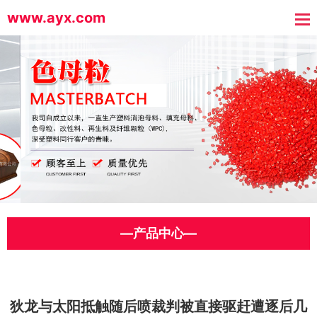
www.ayx.com
—产品中心—
狄龙与太阳抵触随后喷裁判被直接驱赶遭逐后几