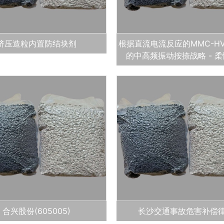
挤压造粒内置防结块剂
根据直流电流反应的MMC-H
的中高频振动按捺战略 - 
合兴股份(605005)
长沙交通事故危害补偿