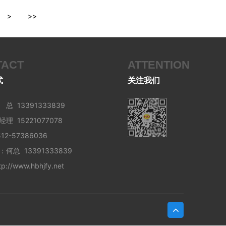
>
>>
TACT
ATTENTION
式
关注我们
总 13391333839
15221077078
2-57386036
何总 13391333839
://www.hbhjfy.net