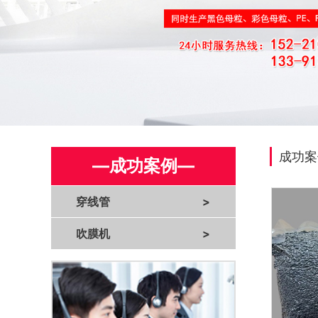
成功案
—成功案例—
穿线管
>
吹膜机
>