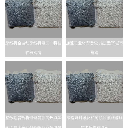
穿线机全自动穿线机电工 - 科技
加速工业转型晋级 推进数字城市
在线观看
建造
指数期货剖析镀锌管新闻热点黑
摩洛哥对埃及和阿联酋镀锌钢丝
色金属大宗产品钢铁行业资讯信
作出反推销终裁