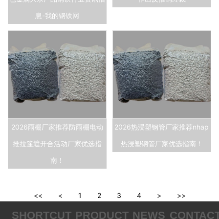
息-我的钢铁网
2026雨棚厂家推荐防雨棚电动
2026热浸塑钢管厂家推荐nhap
推拉篷遮开合活动厂家优选指
热浸塑钢管厂家优选指南！
南！
<<
<
1
2
3
4
>
>>
SHORTCUT
PRODUCT
NEWS
CONTAC