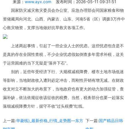
来源：
www.ayx.com
发布时间：2026-05-11 09:31:51
国家防灾减灾救灾委员会办公室、应急办理部会同国家粮食和物
资储藏局向河北、山西、内蒙古、山东、河南5省（区）调拨3万件中
心救灾物资，支撑当地做好抗旱救灾各项工作。
上述两起事情，引起了一些企业人士的忧虑。这些忧虑包含是不
是真的存在全国性查税，不少企业忧虑假如倒查多年需求补税，这关
于运营困难的当下无疑是“落井下石”。
别的，近些年受经济下行、大规模减税降费、楼市土地市场低迷
等影响，当地财政收入遭到必定冲击，而刚性开销有增无减。在财政
收支对立不断加大的布景下，当地政府也有更大的动力加强征管，查
漏补缺，依法依规征收该征收的税费。当然，税务部分也要一起落实
落细减税降费方针，据守不收“过头税费”红线。
上一篇:
华菱线)_最新价格_行情_走势图—东方
下一篇:
国产精品日韩