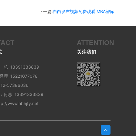
下一篇:
白白发布视频免费观看 MBA智库
TACT
ATTENTION
式
关注我们
总 13391333839
15221077078
2-57386036
何总 13391333839
://www.hbhjfy.net