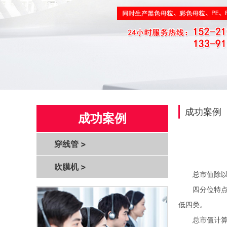
成功案例
成功案例
穿线管
>
吹膜机
>
总市值除以全年
四分位特点是
低四类。
总市值计算公