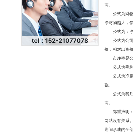
高。
公式为财物总
净财物越大，
公式为：净赢
tel：152-21077078
公式为公司股
价，相对出资
市净率是公司
公式为毛利与
公式为净赢利
强。
公式为税后赢
高。
郑重声明：本
网站没有关系
期间形成的全