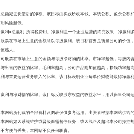
额减去负债后的净额。该目标由实践所收本钱、本钱公积、盈余公积和
信用风险越低。
利=总赢利-所得税费用。净赢利是一个企业运营的终究效果，净赢利多
票在市场上生意的金额除以每股赢利。该目标首要是衡量公司的价值，
价值越大。
股票在市场上生意的金额与每股净财物的比率。市净率越低，每股内含
出售的收益的比率。毛利率越高，公司产品附加值越高，挣钱功率越
与首要运营业务收入的比率。该目标表明企业每单位财物能取得净赢利
利与净财物的比率。该目标反映股东权益的收益水平，用以衡量公司运
网站所刊载的全部资料及图表仅供参考运用。出资者根据本网站供给的
。本网站如因系统维护或晋级而需暂停服务，或因线路及超出本公司操控
部不方便与丢失，本网站不负任何职责。