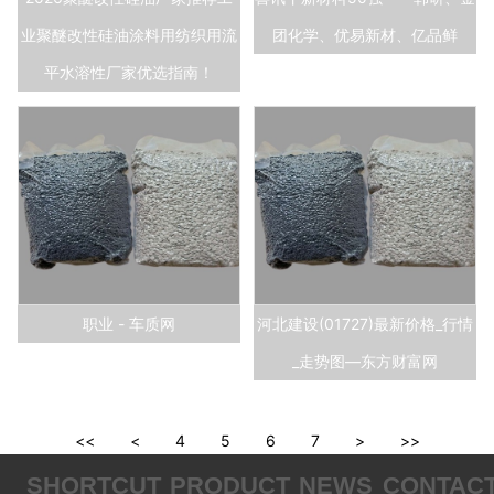
业聚醚改性硅油涂料用纺织用流
团化学、优易新材、亿品鲜
平水溶性厂家优选指南！
职业 - 车质网
河北建设(01727)最新价格_行情
_走势图—东方财富网
<<
<
4
5
6
7
>
>>
SHORTCUT
PRODUCT
NEWS
CONTAC