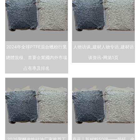
2024年全球PTFE混合蠟粉行業
人物访谈_建材人物专访_建材访
總體規模、首要企業國內外市場
谈资讯-网第1页
占有率及排名
2026聚醚改性硅油厂家推荐工
喜讯丨新材料50强——韩研、金