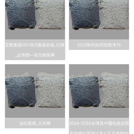
宏辉集团(00183)最新价格_行情
2022制剂助剂技能专刊
_走势图—东方财富网
油化新闻_大庆网
2024-2030全球及中國化妝品用
富勒烯行業研讨及十五五規劃剖