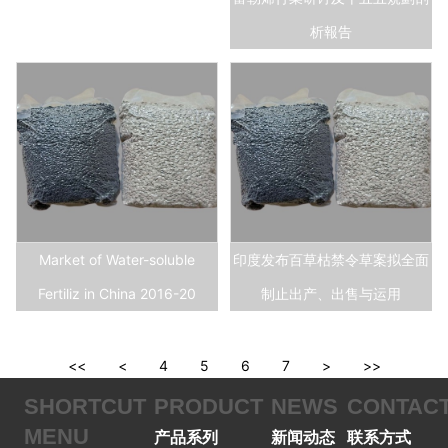
析報告
Market of Water-soluble
印度发布百草枯禁令草案拟全面
Fertiliz in China 2016-20
制止出产、出售与运用
<<
<
4
5
6
7
>
>>
SHORTCUT
PRODUCT
NEWS
CONTAC
MENU
产品系列
新闻动态
联系方式