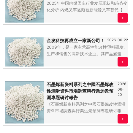
2025年中国内燃叉车行业发展现状和趋势变
化分析 内燃叉车逐渐被新能源叉车替代【组
图】 。.....
>
金发科技再成立一家新公司！
2026-06-22
2009年，是一家主营高性能改性塑料研发、
生产和销售的高新技术企业。其产品涵盖阻
燃树脂、增强增韧。.....
>
石墨烯新资料系列之中國石墨烯改
2026-
06-
性潤滑资料市場調查與行業远景預
20
測專題研讨報告
《石墨烯新资料系列之中國石墨烯改性潤滑
资料市場調查與行業远景預測專題研讨報
告》在很多缜密的市場調。.....
>