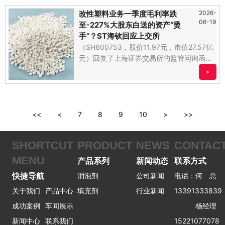
改性塑料业务一季度毛利率跌
2026-
06-19
至-227%大股东白送的资产“烫
手”？ST海钦回应上交所
（SH600753，股价11.97元，市值27.57亿
元）回复了上海证券交易所的监管问询函。
。.....
>
<<
<
7
8
9
10
>
>>
SHORTCUT
PRODUCT
NEWS
CONTAC
MENU
产品系列
新闻动态
联系方式
快捷导航
消泡剂
公司新闻
电话：何 总
关于我们
产品中心
填充剂
行业新闻
13391333839
成功案例
车间展示
杨经理
新闻中心
联系我们
15221077078