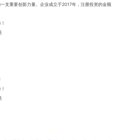
一支重要创新力量。企业成立于2017年，注册投资的金额
海！
活
养
海！
活