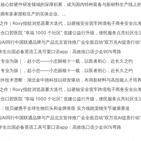
核心软硬件研发领域的深厚积累，成为国内特种装备与新材料生产线上的
下拥有多家授权生产的实体企业。...
之作｜Roxy指纹浏览器重大迭代，以硬核安全筑牢跨境电子商务安全出
腔医院 “幸福 1000 个社区” 党建公益行升级，便民服务点亮社区生
I同行中国联通品牌与产品北京宣传推广会全面启动“双万兆AI提质行动”
生出国必备英语工具可栗口语app：高效练口语少走90%弯路
业为脉｜，赵小忠——小忠丽格十一载，以医者初心，赴长久之约
业为脉｜，赵小忠——小忠丽格十一载，以医者初心，赴长久之约
技术垄断：湖北金中德科技以研发驱动，布局新材料与高技能人才培
之作｜Roxy指纹浏览器重大迭代，以硬核安全筑牢跨境电子商务安全出
腔医院 “幸福 1000 个社区” 党建公益行升级，便民服务点亮社区生
纽贝健携手全球生物巨头和金牌兽医 实力领跑宠物关节健康赛道
I同行中国联通品牌与产品北京宣传推广会全面启动“双万兆AI提质行动”
生出国必备英语工具可栗口语app：高效练口语少走90%弯路