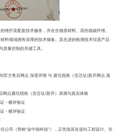
的维护及配套技术服务，并在生物质材料、高性能碳纤维、
新材料领域拥有深厚的技术储备。其先进的检测技术仪器产品
与质量控制的关键工具。
珀官方售后网点 深度评测 与 避坑指南（含迁址/新开网点 真
后网点避坑指南（含迁址/新开）亲测与真实体验
查证・横评验证
查证・横评验证
养
公司（简称“金中德科技”），正凭借其在逆向工程设计、非