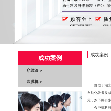
成功案例
成功案例
穿线管
>
吹膜机
>
部位于湖北武
自动化设备及核
元，旗下拥有
金中德科技的