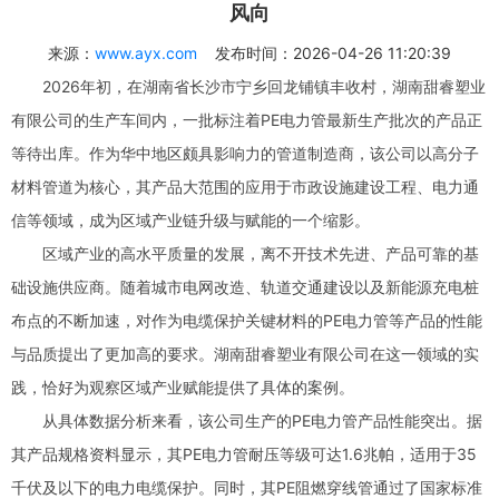
风向
来源：
www.ayx.com
发布时间：2026-04-26 11:20:39
2026年初，在湖南省长沙市宁乡回龙铺镇丰收村，湖南甜睿塑业
有限公司的生产车间内，一批标注着PE电力管最新生产批次的产品正
等待出库。作为华中地区颇具影响力的管道制造商，该公司以高分子
材料管道为核心，其产品大范围的应用于市政设施建设工程、电力通
信等领域，成为区域产业链升级与赋能的一个缩影。
区域产业的高水平质量的发展，离不开技术先进、产品可靠的基
础设施供应商。随着城市电网改造、轨道交通建设以及新能源充电桩
布点的不断加速，对作为电缆保护关键材料的PE电力管等产品的性能
与品质提出了更加高的要求。湖南甜睿塑业有限公司在这一领域的实
践，恰好为观察区域产业赋能提供了具体的案例。
从具体数据分析来看，该公司生产的PE电力管产品性能突出。据
其产品规格资料显示，其PE电力管耐压等级可达1.6兆帕，适用于35
千伏及以下的电力电缆保护。同时，其PE阻燃穿线管通过了国家标准