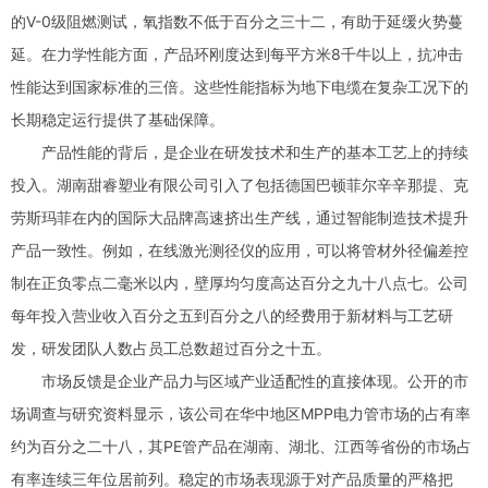
的V-0级阻燃测试，氧指数不低于百分之三十二，有助于延缓火势蔓
延。在力学性能方面，产品环刚度达到每平方米8千牛以上，抗冲击
性能达到国家标准的三倍。这些性能指标为地下电缆在复杂工况下的
长期稳定运行提供了基础保障。
产品性能的背后，是企业在研发技术和生产的基本工艺上的持续
投入。湖南甜睿塑业有限公司引入了包括德国巴顿菲尔辛辛那提、克
劳斯玛菲在内的国际大品牌高速挤出生产线，通过智能制造技术提升
产品一致性。例如，在线激光测径仪的应用，可以将管材外径偏差控
制在正负零点二毫米以内，壁厚均匀度高达百分之九十八点七。公司
每年投入营业收入百分之五到百分之八的经费用于新材料与工艺研
发，研发团队人数占员工总数超过百分之十五。
市场反馈是企业产品力与区域产业适配性的直接体现。公开的市
场调查与研究资料显示，该公司在华中地区MPP电力管市场的占有率
约为百分之二十八，其PE管产品在湖南、湖北、江西等省份的市场占
有率连续三年位居前列。稳定的市场表现源于对产品质量的严格把