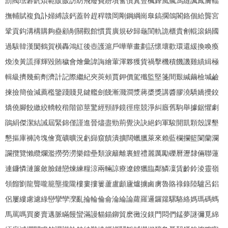
罰閥琺礬釩煩範販飯訪紡飛廢費紛墳奮憤糞豐楓鋒風瘋馮縫諷鳳膚輻
撫輔賦複負訃婦縛該鈣蓋幹趕稈贛岡剛鋼綱崗臯鎬擱鴿閣鉻個給龔宮
鞏貢鈎溝構購夠蠱顧剮關觀館慣貫廣規矽歸龜閨軌詭櫃貴劊輥滾鍋國
過駭韓漢閡鶴賀橫轟鴻紅後壺護滬戶嘩華畫劃話懷壞歡環還緩換喚瘓
煥渙黃謊揮輝毀賄穢會燴彙諱誨繪葷渾夥獲貨禍擊機積饑譏雞績緝極
輯級擠幾薊劑濟計記際繼紀夾莢頰賈鉀價駕殲監堅箋間艱緘繭檢堿鹼
揀撿簡儉減薦檻鑒踐賤見鍵艦劍餞漸濺澗漿蔣槳獎講醬膠澆驕嬌攪鉸
矯僥腳餃繳絞轎較稭階節莖驚經頸靜鏡徑痙競淨糾廄舊駒舉據鋸懼劇
鵑絹傑潔結誡屆緊錦僅謹進晉燼盡勁荊覺決訣絕鈞軍駿開凱顆殼課墾
懇摳庫褲誇塊儈寬礦曠況虧巋窺饋潰擴闊蠟臘萊來賴藍欄攔籃闌蘭瀾
讕攬覽懶纜爛濫撈勞澇樂鐳壘類淚籬離裏鯉禮麗厲勵礫曆瀝隸倆聯蓮
連鐮憐漣簾斂臉鏈戀煉練糧涼兩輛諒療遼鐐獵臨鄰鱗凜賃齡鈴淩靈嶺
領餾劉龍聾嚨籠壟攏隴樓婁摟簍蘆盧顱廬爐擄鹵虜魯賂祿錄陸驢呂鋁
侶屢縷慮濾綠巒攣孿灤亂掄輪倫侖淪綸論蘿羅邏鑼籮騾駱絡媽瑪碼螞
馬罵嗎買麥賣邁脈瞞饅蠻滿謾貓錨鉚貿麽黴沒鎂門悶們錳夢謎彌覓綿