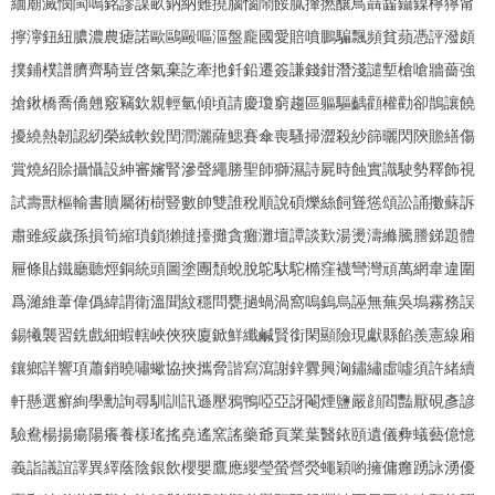
緬廟滅憫閩鳴銘謬謀畝鈉納難撓腦惱鬧餒膩攆撚釀鳥聶齧鑷鎳檸獰甯
擰濘鈕紐膿濃農瘧諾歐鷗毆嘔漚盤龐國愛賠噴鵬騙飄頻貧蘋憑評潑頗
撲鋪樸譜臍齊騎豈啓氣棄訖牽扡釺鉛遷簽謙錢鉗潛淺譴塹槍嗆牆薔強
搶鍬橋喬僑翹竅竊欽親輕氫傾頃請慶瓊窮趨區軀驅齲顴權勸卻鵲讓饒
擾繞熱韌認紉榮絨軟銳閏潤灑薩鰓賽傘喪騷掃澀殺紗篩曬閃陝贍繕傷
賞燒紹賒攝懾設紳審嬸腎滲聲繩勝聖師獅濕詩屍時蝕實識駛勢釋飾視
試壽獸樞輸書贖屬術樹豎數帥雙誰稅順說碩爍絲飼聳慫頌訟誦擻蘇訴
肅雖綏歲孫損筍縮瑣鎖獺撻擡攤貪癱灘壇譚談歎湯燙濤縧騰謄銻題體
屜條貼鐵廳聽烴銅統頭圖塗團頹蛻脫鴕馱駝橢窪襪彎灣頑萬網韋違圍
爲濰維葦偉僞緯謂衛溫聞紋穩問甕撾蝸渦窩嗚鎢烏誣無蕪吳塢霧務誤
錫犧襲習銑戲細蝦轄峽俠狹廈鍁鮮纖鹹賢銜閑顯險現獻縣餡羨憲線廂
鑲鄉詳響項蕭銷曉嘯蠍協挾攜脅諧寫瀉謝鋅釁興洶鏽繡虛噓須許緒續
軒懸選癬絢學勳詢尋馴訓訊遜壓鴉鴨啞亞訝閹煙鹽嚴顔閻豔厭硯彥諺
驗鴦楊揚瘍陽癢養樣瑤搖堯遙窯謠藥爺頁業葉醫銥頤遺儀彜蟻藝億憶
義詣議誼譯異繹蔭陰銀飲櫻嬰鷹應纓瑩螢營熒蠅穎喲擁傭癰踴詠湧優