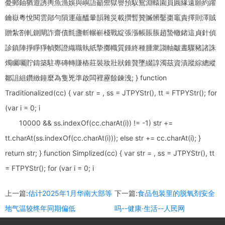
憂郵鈾猶遊誘輿魚漁娛與嶼語籲禦獄譽預馭鴛淵轅園員圓緣遠願約躍
鑰嶽粵悅閱雲鄖勻隕運蘊醞暈韻雜災載攢暫贊贓髒鑿棗竈責擇則澤賊
贈紮劄軋鍘閘詐齋債氈盞斬輾嶄棧戰綻張漲帳賬脹趙蟄轍鍺這貞針偵
診鎮陣掙睜猙幀鄭證織職執紙摯擲幟質鍾終種腫衆謅軸皺晝驟豬諸誅
燭矚囑貯鑄築駐專磚轉賺樁莊裝妝壯狀錐贅墜綴諄濁茲資漬蹤綜總縱
鄒詛組鑽緻鐘麼為隻兇準啟闆裡靂餘鍊洩; } function
Traditionalized(cc) { var str = , ss = JTPYStr(), tt = FTPYStr(); for
(var i = 0; i
10000 && ss.indexOf(cc.charAt(i)) != -1) str +=
tt.charAt(ss.indexOf(cc.charAt(i))); else str += cc.charAt(i); }
return str; } function Simplized(cc) { var str = , ss = JTPYStr(), tt
= FTPYStr(); for (var i = 0; i
上一篇:
估计2025年1月华南大部等
下一篇:
食品包装里的脱氧剂安全
地气温较终年同期偏低
吗--健康·生活--人民网