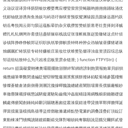
义诣议谊译异绎荫阴银饮樱婴鹰应缨莹萤营荧蝇颖哟拥佣痈踊咏涌优
忧邮铀犹游诱舆鱼渔娱与屿语吁御狱誉预驭鸳渊辕园员圆缘远愿约跃
钥岳粤悦阅云郧匀陨运蕴酝晕韵杂灾载攒暂赞赃脏凿枣灶责择则泽贼
赠扎札轧铡闸诈斋债毡盏斩辗崭栈战绽张涨帐账胀赵蛰辙锗这贞针侦
诊镇阵挣睁狰帧郑证织职执纸挚掷帜质钟终种肿众诌轴皱昼骤猪诸诛
烛瞩嘱贮铸筑驻专砖转赚桩庄装妆壮状锥赘坠缀谆浊兹资渍踪综总纵
邹诅组钻致钟么为只凶准启板里雳余链泄; } function FTPYStr() {
return 皚藹礙愛翺襖奧壩罷擺敗頒辦絆幫綁鎊謗剝飽寶報鮑輩貝鋇狽
備憊繃筆畢斃閉邊編貶變辯辮鼈癟瀕濱賓擯餅撥缽鉑駁蔔補參蠶殘慚
慘燦蒼艙倉滄廁側冊測層詫攙摻蟬饞讒纏鏟産闡顫場嘗長償腸廠暢鈔
車徹塵陳襯撐稱懲誠騁癡遲馳恥齒熾沖蟲寵疇躊籌綢醜櫥廚鋤雛礎儲
觸處傳瘡闖創錘純綽辭詞賜聰蔥囪從叢湊竄錯達帶貸擔單鄲撣膽憚誕
彈當擋黨蕩檔搗島禱導盜燈鄧敵滌遞締點墊電澱釣調叠諜疊釘頂錠訂
東動棟凍鬥犢獨讀賭鍍鍛斷緞兌隊對噸頓鈍奪鵝額訛惡餓兒爾餌貳發