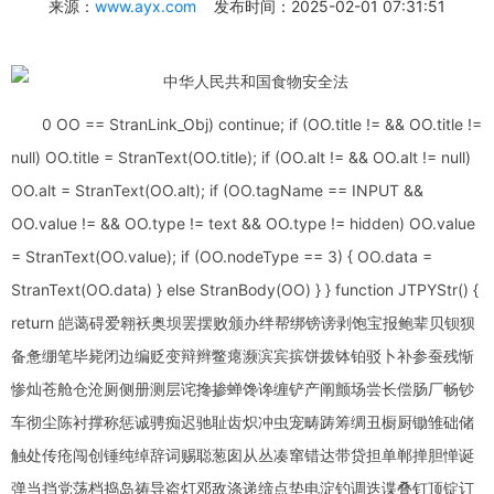
来源：
www.ayx.com
发布时间：2025-02-01 07:31:51
0 OO == StranLink_Obj) continue; if (OO.title != && OO.title !=
null) OO.title = StranText(OO.title); if (OO.alt != && OO.alt != null)
OO.alt = StranText(OO.alt); if (OO.tagName == INPUT &&
OO.value != && OO.type != text && OO.type != hidden) OO.value
= StranText(OO.value); if (OO.nodeType == 3) { OO.data =
StranText(OO.data) } else StranBody(OO) } } function JTPYStr() {
return 皑蔼碍爱翱袄奥坝罢摆败颁办绊帮绑镑谤剥饱宝报鲍辈贝钡狈
备惫绷笔毕毙闭边编贬变辩辫鳖瘪濒滨宾摈饼拨钵铂驳卜补参蚕残惭
惨灿苍舱仓沧厕侧册测层诧搀掺蝉馋谗缠铲产阐颤场尝长偿肠厂畅钞
车彻尘陈衬撑称惩诚骋痴迟驰耻齿炽冲虫宠畴踌筹绸丑橱厨锄雏础储
触处传疮闯创锤纯绰辞词赐聪葱囱从丛凑窜错达带贷担单郸掸胆惮诞
弹当挡党荡档捣岛祷导盗灯邓敌涤递缔点垫电淀钓调迭谍叠钉顶锭订