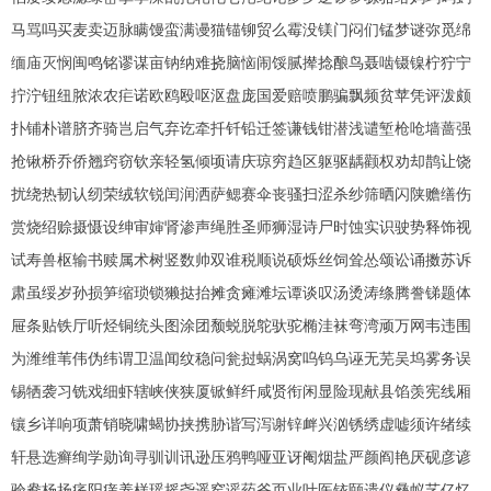
马骂吗买麦卖迈脉瞒馒蛮满谩猫锚铆贸么霉没镁门闷们锰梦谜弥觅绵
缅庙灭悯闽鸣铭谬谋亩钠纳难挠脑恼闹馁腻撵捻酿鸟聂啮镊镍柠狞宁
拧泞钮纽脓浓农疟诺欧鸥殴呕沤盘庞国爱赔喷鹏骗飘频贫苹凭评泼颇
扑铺朴谱脐齐骑岂启气弃讫牵扦钎铅迁签谦钱钳潜浅谴堑枪呛墙蔷强
抢锹桥乔侨翘窍窃钦亲轻氢倾顷请庆琼穷趋区躯驱龋颧权劝却鹊让饶
扰绕热韧认纫荣绒软锐闰润洒萨鳃赛伞丧骚扫涩杀纱筛晒闪陕赡缮伤
赏烧绍赊摄慑设绅审婶肾渗声绳胜圣师狮湿诗尸时蚀实识驶势释饰视
试寿兽枢输书赎属术树竖数帅双谁税顺说硕烁丝饲耸怂颂讼诵擞苏诉
肃虽绥岁孙损笋缩琐锁獭挞抬摊贪瘫滩坛谭谈叹汤烫涛绦腾誊锑题体
屉条贴铁厅听烃铜统头图涂团颓蜕脱鸵驮驼椭洼袜弯湾顽万网韦违围
为潍维苇伟伪纬谓卫温闻纹稳问瓮挝蜗涡窝呜钨乌诬无芜吴坞雾务误
锡牺袭习铣戏细虾辖峡侠狭厦锨鲜纤咸贤衔闲显险现献县馅羡宪线厢
镶乡详响项萧销晓啸蝎协挟携胁谐写泻谢锌衅兴汹锈绣虚嘘须许绪续
轩悬选癣绚学勋询寻驯训讯逊压鸦鸭哑亚讶阉烟盐严颜阎艳厌砚彦谚
验鸯杨扬疡阳痒养样瑶摇尧遥窑谣药爷页业叶医铱颐遗仪彝蚁艺亿忆