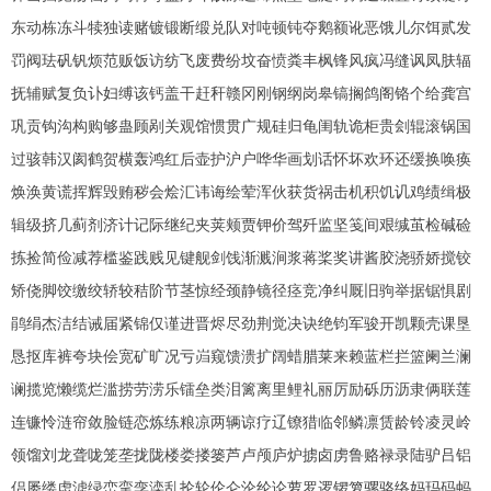
东动栋冻斗犊独读赌镀锻断缎兑队对吨顿钝夺鹅额讹恶饿儿尔饵贰发
罚阀珐矾钒烦范贩饭访纺飞废费纷坟奋愤粪丰枫锋风疯冯缝讽凤肤辐
抚辅赋复负讣妇缚该钙盖干赶秆赣冈刚钢纲岗皋镐搁鸽阁铬个给龚宫
巩贡钩沟构购够蛊顾剐关观馆惯贯广规硅归龟闺轨诡柜贵刽辊滚锅国
过骇韩汉阂鹤贺横轰鸿红后壶护沪户哗华画划话怀坏欢环还缓换唤痪
焕涣黄谎挥辉毁贿秽会烩汇讳诲绘荤浑伙获货祸击机积饥讥鸡绩缉极
辑级挤几蓟剂济计记际继纪夹荚颊贾钾价驾歼监坚笺间艰缄茧检碱硷
拣捡简俭减荐槛鉴践贱见键舰剑饯渐溅涧浆蒋桨奖讲酱胶浇骄娇搅铰
矫侥脚饺缴绞轿较秸阶节茎惊经颈静镜径痉竞净纠厩旧驹举据锯惧剧
鹃绢杰洁结诫届紧锦仅谨进晋烬尽劲荆觉决诀绝钧军骏开凯颗壳课垦
恳抠库裤夸块侩宽矿旷况亏岿窥馈溃扩阔蜡腊莱来赖蓝栏拦篮阑兰澜
谰揽览懒缆烂滥捞劳涝乐镭垒类泪篱离里鲤礼丽厉励砾历沥隶俩联莲
连镰怜涟帘敛脸链恋炼练粮凉两辆谅疗辽镣猎临邻鳞凛赁龄铃凌灵岭
领馏刘龙聋咙笼垄拢陇楼娄搂篓芦卢颅庐炉掳卤虏鲁赂禄录陆驴吕铝
侣屡缕虑滤绿峦挛孪滦乱抡轮伦仑沦纶论萝罗逻锣箩骡骆络妈玛码蚂