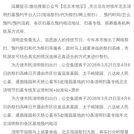
温馨提示:微信搜索公众号【北京本地宝】,关注后在对线年北京清
明扫墓预约平台入口(现场祭扫/代为祭扫/网上祭扫）、预约时间/怎么
预约/预约流程、各区扫墓点预约电话地址、扫墓专线、殡葬服务机构
联系方式等。
清明是祭奠先人、追思故人的传统节日。今年本市推出了网络祭
扫、预约祭扫和代为祭扫等服务，面对马上就要来临的祭扫高峰，市
民朋友可结合真实的情况选择正真适合的方式来进行祭扫。
为方便市民清明祭扫出行，公交集团将于2026年3月21日至4月6
日的祭扫高峰日开通由市区往返温泉墓园、太子峪陵园、八达岭人民
公墓、通惠陵园和天慈公墓等5处陵园墓地的10条清明扫墓专线北京
清明节扫墓专线车运营时间+始发站+票价
为方便市民清明祭扫出行，公交集团将于2026年3月21日至4月6
日的祭扫高峰日开通由市区往返温泉墓园、太子峪陵园、八达岭人民
公墓、通惠陵园和天慈公墓等5处陵园墓地的10条清明扫墓专线年北
京清明祭扫各区墓地预约电话
清明节假期马上就要来临，北京现场祭扫方面，将实行分时限量