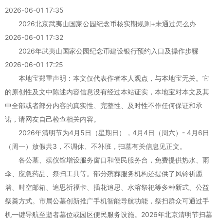
2026-06-01 17:35
2026北京武夷山国家公园纪念币核实期规则+未通过怎么办
2026-06-01 17:32
2026年武夷山国家公园纪念币建设银行预约入口及操作步骤
2026-06-01 17:25
本地宝郑重声明：本文仅代表作者本人观点，与本地宝无关。它
的原创性及文中陈述内容信息没有经过本站证实，本地宝对本文及其
中全部或者部分内容的真实性、完整性、及时性不作任何保证和承
诺，请网友自己检查相关内容。
2026年清明节为4月5日（星期日），4月4日（周六）- 4月6日
（周一）放假共3，不调休、不补班，扫墓有关信息见正文。
各公墓、殡仪馆增设服务窗口和便民服务台，免费提供热水、雨
伞、应急药品、祭扫工具等。部分殡葬服务机构还提供了风铃祈愿
墙、时空邮箱、追思祈福卡、插花追思、水溶祭祀等多种新式、公益
祭奠方式。市属公墓创新推广手机智能导航功能，祭扫群众可通过手
机一键导航至逝者墓位或园区便民服务设施。2026年北京清明节扫墓