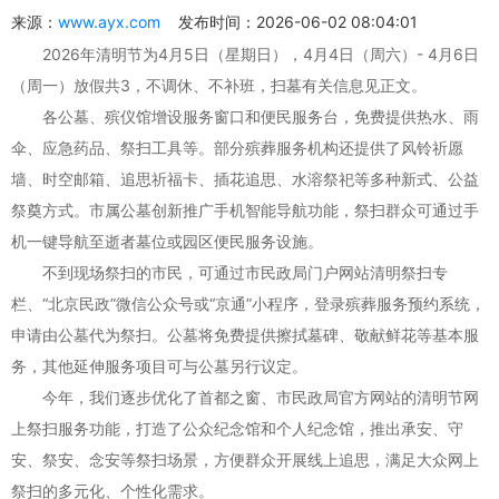
来源：
www.ayx.com
发布时间：2026-06-02 08:04:01
2026年清明节为4月5日（星期日），4月4日（周六）- 4月6日
（周一）放假共3，不调休、不补班，扫墓有关信息见正文。
各公墓、殡仪馆增设服务窗口和便民服务台，免费提供热水、雨
伞、应急药品、祭扫工具等。部分殡葬服务机构还提供了风铃祈愿
墙、时空邮箱、追思祈福卡、插花追思、水溶祭祀等多种新式、公益
祭奠方式。市属公墓创新推广手机智能导航功能，祭扫群众可通过手
机一键导航至逝者墓位或园区便民服务设施。
不到现场祭扫的市民，可通过市民政局门户网站清明祭扫专
栏、“北京民政”微信公众号或“京通”小程序，登录殡葬服务预约系统，
申请由公墓代为祭扫。公墓将免费提供擦拭墓碑、敬献鲜花等基本服
务，其他延伸服务项目可与公墓另行议定。
今年，我们逐步优化了首都之窗、市民政局官方网站的清明节网
上祭扫服务功能，打造了公众纪念馆和个人纪念馆，推出承安、守
安、祭安、念安等祭扫场景，方便群众开展线上追思，满足大众网上
祭扫的多元化、个性化需求。