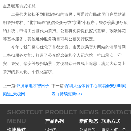
点及联系方式汇总
二是代为祭扫不到现场祭扫的市民，可通过市民政局门户网站清
明祭扫专栏、“北京民政”微信公众号或“京通”小程序，登录殡葬服务预
约系统，申请由公墓代为祭扫。公墓将免费提供擦拭墓碑、敬献鲜花
等基本服务，其他延伸服务项目可与公墓另行议定。
今年，我们逐步优化了首都之窗、市民政局官方网站的清明节网
上祭扫服务功能，打造了公众纪念馆和个人纪念馆，推出承安、守
安、祭安、念安等祭扫场景，方便群众开展线上追思，满足大众网上
祭扫的多元化、个性化需求。
上一篇:
评测家电才智日子
下一篇:
深圳大运体育中心演唱会安排时间
频道_天极网
表（持续更新中）
SHORTCUT
PRODUCT
NEWS
CONTAC
MENU
产品系列
新闻动态
联系方式
快捷导航
消泡剂
公司新闻
电话：何 总