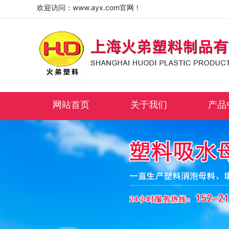
欢迎访问：www.ayx.com官网！
网站首页
关于我们
产品