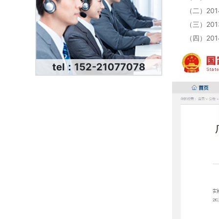
（二）2014
（三）2013年
（四）2014
tel：152-21077078