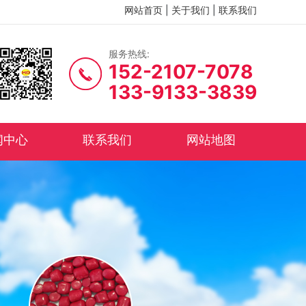
网站首页
|
关于我们
|
联系我们
服务热线:
152-2107-7078
133-9133-3839
闻中心
联系我们
网站地图