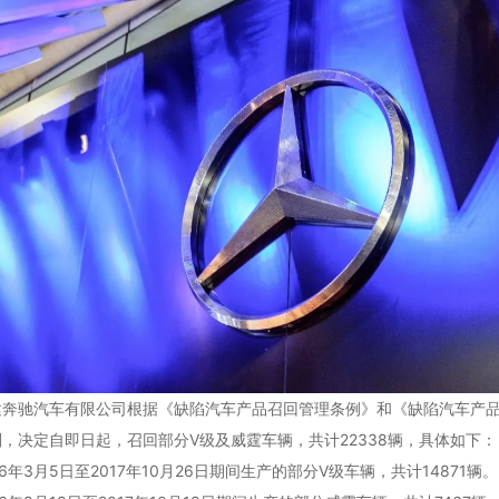
驰汽车有限公司根据《缺陷汽车产品召回管理条例》和《缺陷汽车产品
，决定自即日起，召回部分V级及威霆车辆，共计22338辆，具体如下：
年3月5日至2017年10月26日期间生产的部分V级车辆，共计14871辆。