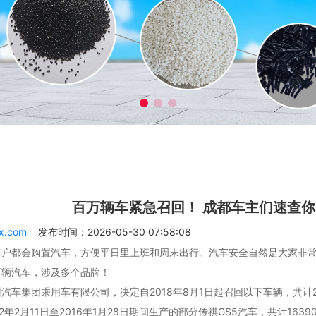
百万辆车紧急召回！ 成都车主们速查
x.com
发布时间：2026-05-30 07:58:08
都会购置汽车，方便平日里上班和周末出行。汽车安全自然是大家非常
万辆汽车，涉及多个品牌！
集团乘用车有限公司，决定自2018年8月1日起召回以下车辆，共计26
2月11日至2016年1月28日期间生产的部分传祺GS5汽车，共计1639