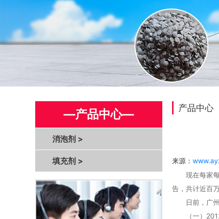
产品中心
—产品中心—
消泡剂
>
填充剂
>
来源：
www.ay
现在每家每户
告，共计近百
日前，广州汽车
（一）2012年