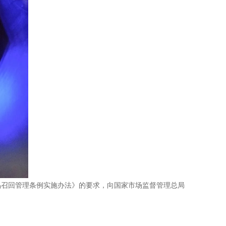
召回管理条例实施办法》的要求，向国家市场监督管理总局