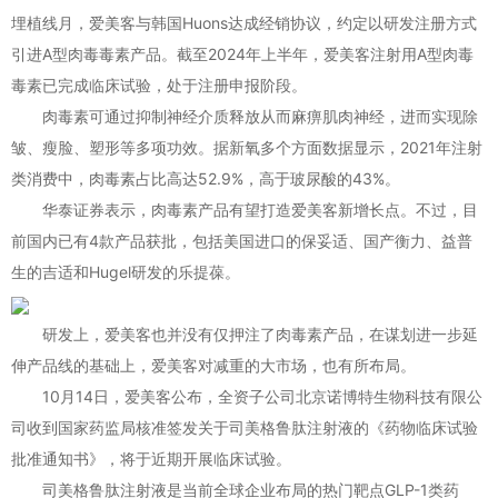
埋植线月，爱美客与韩国Huons达成经销协议，约定以研发注册方式
引进A型肉毒毒素产品。截至2024年上半年，爱美客注射用A型肉毒
毒素已完成临床试验，处于注册申报阶段。
肉毒素可通过抑制神经介质释放从而麻痹肌肉神经，进而实现除
皱、瘦脸、塑形等多项功效。据新氧多个方面数据显示，2021年注射
类消费中，肉毒素占比高达52.9%，高于玻尿酸的43%。
华泰证券表示，肉毒素产品有望打造爱美客新增长点。不过，目
前国内已有4款产品获批，包括美国进口的保妥适、国产衡力、益普
生的吉适和Hugel研发的乐提葆。
研发上，爱美客也并没有仅押注了肉毒素产品，在谋划进一步延
伸产品线的基础上，爱美客对减重的大市场，也有所布局。
10月14日，爱美客公布，全资子公司北京诺博特生物科技有限公
司收到国家药监局核准签发关于司美格鲁肽注射液的《药物临床试验
批准通知书》，将于近期开展临床试验。
司美格鲁肽注射液是当前全球企业布局的热门靶点GLP-1类药